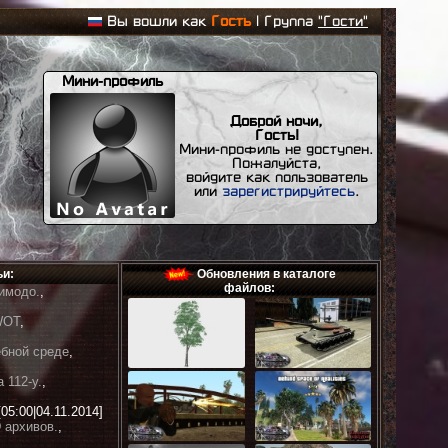
Вы вошли как
Гость
| Группа
"Гости"
Мини-профиль
Доброй ночи,
Гость!
Мини-профиль не доступен.
Пожалуйста,
войдите как пользователь
или
зарегистрируйтесь
.
ьи:
Обновления в каталоге
файлов:
зимодо.
,
WOT
,
ебной среде
,
 112-у.
,
[05:00|04.11.2014]
 архивов.
,