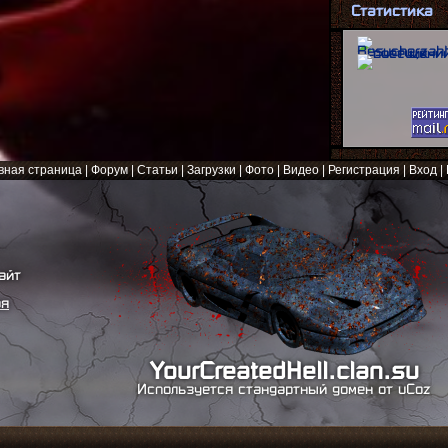
Статистика
вная страница
|
Форум
|
Статьи
|
Загрузки
|
Фото
|
Видео
|
Регистрация
|
Вход
|
айт
ая
YourCreatedHell.clan.su
Используется стандартный домен от uCoz