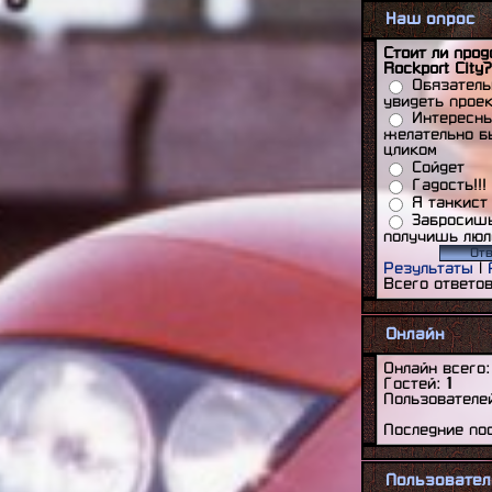
.04.2012]
Наш опрос
y projects [WIP/CONV/SA]
,
.04.2012]
Стоит ли про
дение проекта Behind Space Of
Rockport City?
, [16:31|14.03.2012]
Обязатель
шенные проекты (Автомобили)
,
увидеть прое
.01.2012]
Интересны
те здесь писать у кого какой комп
,
желательно б
.01.2012]
цликом
заказов (FM3).
, [08:22|08.01.2012]
Сойдет
ace
, [02:29|30.12.2011]
Гадость!!!
des Benz CLK GTR Ultimate Edition
Я танкист
4:52|29.12.2011]
Забросишь
нение дыр полигонами между
получишь люл
льными гранями
, [04:39|29.12.2011]
ожения по развитию сайта.
,
Результаты
|
.12.2011]
Всего ответо
Alligator
, [04:01|29.12.2011]
я
, [03:54|29.12.2011]
uality Lights Mod Extreme Edition
,
Онлайн
.12.2011]
Ultimate Test of Vegetation
,
Онлайн всего
.11.2011]
Гостей:
1
107 (Russian True Shit - VAZ 2107)
,
Пользователе
.11.2011]
ass / 3д трава (BSOR)
, [20:16|29.11.2011]
Последние по
 растительности из различных игр
,
.11.2011]
n R390 '98 Road version
,
Пользовател
.11.2011]