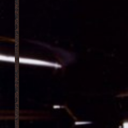
В разработке: 18 часть растительности
Фотог
Weeds Part
,[23:15|27.10.2014]
BSOR
, [
Сайт доступен по домену VOL-GTA
,
Behin
[18:01|22.10.2014]
[23:20|24
GTA San Andreas: Rockport city
,
Неофи
[15:33|13.02.2014]
Space of 
Разработка полной версии Cursed Memories
,
DLC п
[13:00|12.12.2013]
Катал
Обновлены полные версии
,[12:52|12.12.2013]
Проча
Растительность Oblivion
,[17:55|27.11.2013]
[14:59|14
Релиз серии White silence
,[07:58|02.11.2013]
Расте
Тесты в SAMP
,[11:08|01.11.2013]
[10:08|18
Ресурсы для создания BSOR.
,
Toyot
[07:01|21.10.2013]
Nissa
О версии растительности Cry Engine 2
,
Merce
[06:33|21.10.2013]
[23:35|18
Восстновлена версия American Dream
,
Merce
[07:22|19.10.2013]
[06:42|23
Обновление Behind Space Of Realities
,
All Le
[03:33|11.10.2013]
Заман
Релиз Behind Space Of Realities: To be seen
Персо
again
,[19:18|29.09.2013]
City
, [19
Behind Space Of Realities: To be seen again
,
Forza
[03:34|12.09.2013]
[20:56|15
Behind Space Of Realities 2013: Cry Engine 2
,
Скрин
[18:45|06.09.2013]
[04:53|28
Обновления по Aston Martin Racing
,
Audi 
[18:04|15.08.2013]
Wild U
Изменение регламента модификаций
,
[16:49|09
[16:19|08.08.2013]
Chevr