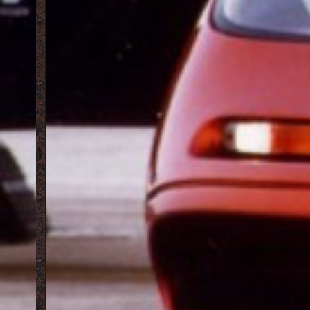
Адаптация Behind Space Of Realities под GTA
Смена
San Vice
,[14:38|22.11.2011]
[17:24|13
Проект Wild Upgraded Your Cars 2
,
Видео
[20:19|25.05.2011]
[20:32|01
Ждете обновлений? Тогда мы идем к вам!
,
Экспе
[04:23|01.09.2010]
Пробл
Behind space of the realities ©
,
[20:24|17
[01:47|01.09.2010]
Модел
Wild 
[16:11|23
Mclare
[22:05|08
Aston
Wild U
[10:01|02
Краси
YourCrea
Alber
Коман
Черны
Банне
Авато
Замен
прототи
Сайты
моды.
, [
Война
Эффек