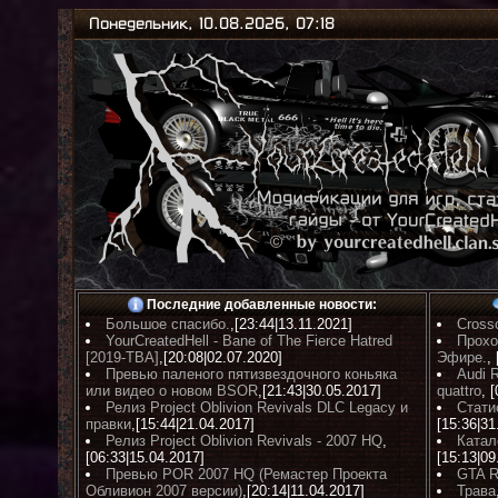
Понедельник, 10.08.2026, 07:18
Последние добавленные новости:
Большое спасибо.
,[23:44|13.11.2021]
Cross
YourCreatedHell - Bane of The Fierce Hatred
Прохо
[2019-TBA]
,[20:08|02.07.2020]
Эфире.
,
Превью паленого пятизвездочного коньяка
Audi 
или видео о новом BSOR
,[21:43|30.05.2017]
quattro
, 
Релиз Project Oblivion Revivals DLC Legacy и
Стати
правки
,[15:44|21.04.2017]
[15:36|31
Релиз Project Oblivion Revivals - 2007 HQ
,
Катал
[06:33|15.04.2017]
[15:13|09
Превью POR 2007 HQ (Ремастер Проекта
GTA R
Обливион 2007 версии)
,[20:14|11.04.2017]
Трава