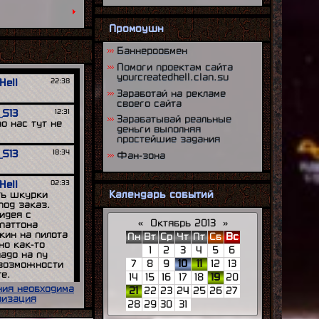
4:00|08.12.2012]
а
,
Промоушн
Баннерообмен
Помоги проектам сайта
yourcreatedhell.clan.su
Заработай на рекламе
своего сайта
Зарабатывай реальные
деньги выполняя
простейшие задания
Фан-зона
Календарь событий
«
Октябрь 2013
»
Пн
Вт
Ср
Чт
Пт
Сб
Вс
1
2
3
4
5
6
7
8
9
10
11
12
13
14
15
16
17
18
19
20
ния необходима
21
22
23
24
25
26
27
ризация
28
29
30
31