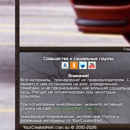
Гла
Сообщества и социальные группы
Внимание!
Все материалы, принадлежат их правооблодателям. С
является чем-то похожим на блог определенной
тематики, и не предназначен, как большая
социальн
сеть
. Ресурс не оптимизирован под некоторые
браузеры.
При копировании информации, укажите активную
ссылку на сайт
yourcreatedhell.clan.su
.
Уникальные модификации, интересные статьи и
различные материалы от YourCreatedHell.
YourCreatedHell.clan.su © 2010-2026