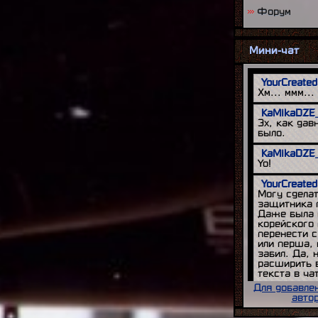
аллерея красивых скриншотов мода
[17:45|18.12.2012]
Форум
01:29|26.03.2013]
Адаптации автомобилей
,[1
d Space Of Realities для GTA VC
,
Создание пальмового лист
.03.2013]
[23:56|17.10.2012]
циальные дополнения для Behind
Мини-чат
The Realities
, [16:07|24.03.2013]
акеты, разработка
, [01:31|23.03.2013]
ог Vegetation
, [23:00|15.03.2013]
я растительность, procobj.ide (BSOR)
,
.03.2013]
ния класса tree hipoly
,
.02.2013]
a TS020 GT-One
, [16:48|14.12.2012]
n R390 GT1 '98
, [04:33|26.11.2012]
des-Benz CLK GTR v3.0.0
,
.11.2012]
des-Benz CLK LM v1.0.0
,
.09.2012]
gends Of Silver Arrow
, [00:26|11.09.2012]
а транспорта
, [09:58|30.08.2012]
нажи Resident Evil: Operation Raccoon
:59|20.06.2012]
 Motorsport 4 HQ Wheels - Super pack
,
.06.2012]
шоты из GTA San Andreas
,
.05.2012]
R8 LMS v2.0.0
, [07:36|21.05.2012]
Для добавле
pgraded Your Cars - v2 series
,
авто
.05.2012]
olet Corvette Z06R GT3 v1.0.0
,