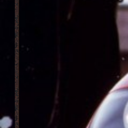
Увидимся в августе
,[03:54|28.06.2013]
[07:59|24
Оружейный склад
,[04:23|26.06.2013]
Alexe
Изменения Wild Upgraded Your Cars
,
[14:56|17
[07:20|23.06.2013]
Обсуж
Обновлен Koenigsegg CCX
,[07:05|23.06.2013]
Realities.
Переиздание работ: улучшение автопарка
Забро
(14.06.13)
,[01:29|14.06.2013]
[07:03|14
Интересные нововведения: появление мип-
Давай
мапинга.
,[04:55|28.05.2013]
[08:51|10
Сайт yourcreatedhell.vol-gta.com существует
Стол 
1001 день!
,[21:22|21.05.2013]
Trollf
Разработка автомобилей серии McLaren F1
,
Merce
[03:20|04.05.2013]
2010
, [0
Обновление DLC пакетов
,[22:54|20.04.2013]
Запол
Новый дизайн yourcreatedhell.vol-gta.com
,
краеуго
[22:08|15.04.2013]
Предл
Дополнительные DLC пакеты для Behind
[04:33|29
Space Of Realities
,[03:34|29.03.2013]
KA 52 
Релиз Behind Space Of Realities 2013: Classic
Учени
version
,[19:13|22.03.2013]
High Q
Переиздание FIA GT Legends pack #1
,
[03:49|29
[23:29|24.11.2012]
BSOR 
Анонс All Legends Of Silver Arrow
,
[13:23|30
[05:14|15.09.2012]
Ваз 2
Релиз юнитов Red Alert 3 для GTA San
[20:23|29
Andreas
,[05:49|03.06.2012]
3d gr
Долгожданный релиз Wild Upgraded Your Cars
Риппы
v2
,[11:55|30.05.2012]
[19:25|26
Продолжение Behind Space Of Realities,
Nissa
полная версия.
,[00:21|16.03.2012]
[01:15|18