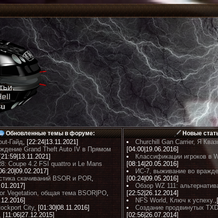
Обновленные темы в форуме:
Новые стат
out-Гайд
, [22:24|13.11.2021]
Churchill Gan Carrier, Я Ква
ждение Grand Theft Auto IV в Прямом
[04:00|19.06.2016]
 [21:59|13.11.2021]
Классификации игроков в 
R8: Coupe 4.2 FSI quattro и Le Mans
[08:14|20.05.2016]
[06:20|09.02.2017]
ИС-7, выживание во вражд
стика скачиваний BSOR и POR
,
[00:24|09.05.2016]
.01.2017]
Обзор WZ 111: альтернатива
ог Vegetation, общая тема BSOR|PO
,
[22:52|26.12.2014]
.12.2016]
NFS World, Ключ к успеху.
,
ockport City
, [01:30|08.11.2016]
Создание продвинутых TXD
, [11:06|27.12.2015]
[02:56|26.07.2014]