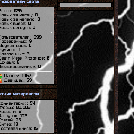
льзователи сайта
efagot32
()
Время регистрации:
Всего:
1126
[
22:20
]
Новых за месяц:
0
Дата регистрации:
Новых за неделю:
0
[
30.05.2024
]
Новых вчера:
0
Maximilian_Kolbe
()
Новых сегодня:
0
Время регистрации:
[
23:26
]
Дата регистрации:
Пользователей:
1099
[
11.08.2023
]
Проверенных:
9
elhp-canter
Модераторов:
0
()
Время регистрации:
Админов:
1
[
11:28
]
Наказанные:
3
Дата регистрации:
Death Metal Prototype:
6
[
14.06.2023
]
Друзья:
8
mrbender_futurama
Заблокированные:
0
()
Время регистрации:
[
12:10
]
Парней:
1067
Дата регистрации:
Девушек:
59
[
03.06.2023
]
azurov971
()
Время регистрации:
етчик материалов
[
15:28
]
Дата регистрации:
Комментарии::
54
[
03.03.2023
]
Форум:
80/603
reilshat
()
Новости:
61
Время регистрации:
Загрузок:
102
[
15:31
]
Статей:
25
Дата регистрации:
Видео:
19
[
10.10.2022
]
Гостевая книга:
15
diiegocastroman
()
Время регистрации: