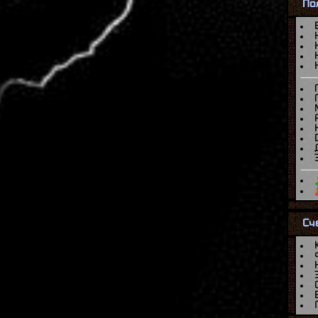
По
Сч