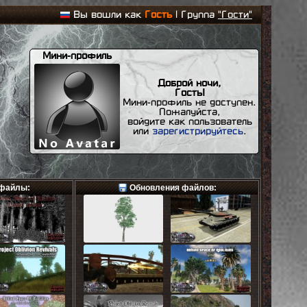
Вы вошли как
Гость
| Группа
"Гости"
Мини-профиль
Доброй ночи,
Гость!
Мини-профиль не доступен.
Пожалуйста,
войдите как пользователь
или
зарегистрируйтесь
.
файлы:
Обновления файлов: