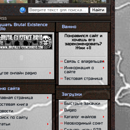
RSS
ушать Brutal Existence
Важно
dio
Понравился сайт и
хочешь его
зарекомендовать?
Жми +1!
Связь с владельцем
Информация о
сайте
угое онлайн радио
Тестовая страница
ню сайта
Загрузки
лавная страница
Быстрые закачки
остевая книга
Видео
овости
Каталог файлов
оиск по сайту
Необходимый софт
татьи
Скачать игры GTA