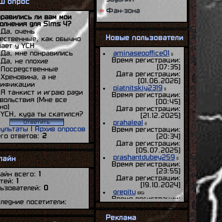
ш опрос
Фан-зона
равились ли вам мои
олнения для Sims 4?
Да, очень
Новые пользователи
ественные, как обычно
ает у YCH
aminaseooffice01
Да, мне понравились
()
Время регистрации:
Да, не плохие
[
07:35
]
Посредственные
Дата регистрации:
Хреновина, а не
[
01.06.2026
]
дификации
piatnitskiy2319
()
Я танкист и играю ради
Время регистрации:
вольствия (Мне все
[
00:45
]
но)
Дата регистрации:
YCH, куда ты скатился?
[
21.12.2025
]
prahaleal
()
ультаты
|
Архив опросов
Время регистрации:
го ответов:
2
[
20:34
]
Дата регистрации:
[
05.07.2025
]
prashantdubey259
лайн
()
Время регистрации:
[
23:55
]
айн всего:
1
Дата регистрации:
тей:
1
[
19.10.2024
]
ьзователей:
0
grepitu
(BG)
Время регистрации:
ледние посетители:
[
17:21
]
Дата регистрации:
Реклама
[
07.06.2024
]