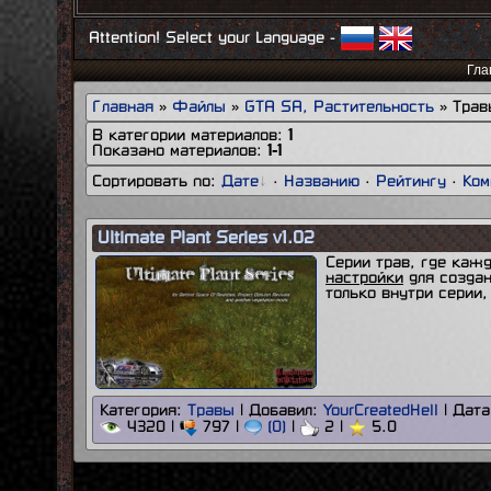
Если вас заблокировали и переместили в группу
Attention! Select your Language -
"заблокированные"
, то скачивать файлы у вас нет
возможности.
Гла
Скачав, какой либо файл, внимательно прочитайте текстовы
Главная
»
Файлы
»
GTA SA, Растительность
» Трав
документы, там описание файла и инструкция по установке.
За кривую установку, некому отвечать за потерю имущества
В категории материалов
:
1
или же за искажение данных.
Показано материалов
:
1-1
Сортировать по
:
Дате
·
Названию
·
Рейтингу
·
Ком
Ultimate Plant Series v1.02
Серии трав, где каж
настройки
для создан
только внутри серии
Категория:
Травы
| Добавил:
YourCreatedHell
| Дат
4320 |
797 |
(0)
|
2 |
5.0