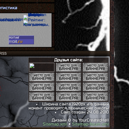
[
21:25
]
Дата регистрации:
атистика
[
27.11.2021
]
viktorkuznetsov05
()
Время регистрации:
[
20:54
]
Дата регистрации:
[
13.11.2021
]
PK_demon
(RU)
Время регистрации:
[
17:53
]
Дата регистрации:
[
02.10.2021
]
RSS
jarone524
()
Время регистрации:
Друзья сайта:
[
11:46
]
Дата регистрации:
[
19.06.2021
]
Merc
(BG)
Время регистрации:
[
20:29
]
Дата регистрации:
[
03.05.2021
]
wmysterio
()
Время регистрации:
[
23:05
]
Ширина сайта 1920px и в данный
Дата регистрации:
момент проводятся технические рабрты
[
27.04.2021
]
Сайт создан 24.08.2010
Alex2818
(UA)
Время регистрации:
Дизайн © by YourCreatedHell
[
02:32
]
Sitemap.xml
•
Sitemap-forum.xml
Дата регистрации: