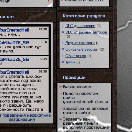
орум
Категории раздела
ни-чат
DLC дополнения
[5]
DLC от разных авторов
[0]
Другие каталоги
[1]
Основные версии
[10]
Облегченка
[1]
Травы
[1]
Промоушн
Баннерообмен
Помоги проектам
сайта
yourcreatedhell.clan.su
Заработай на рекламе
своего сайта
 добавления необходима
Зарабатывай
авторизация
реальные деньги
выполняя простейшие
задания