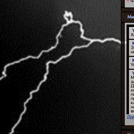
Ф
Ми
Для