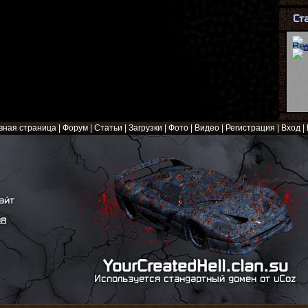
Ст
вная страница
|
Форум
|
Статьи
|
Загрузки
|
Фото
|
Видео
|
Регистрация
|
Вход
|
айт
ая
YourCreatedHell.clan.su
Используется стандартный домен от uCoz