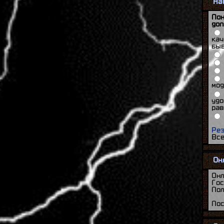
На
Пон
доп
кач
быв
мо
удо
рав
Рез
Все
Он
Онл
Гос
Пол
Пос