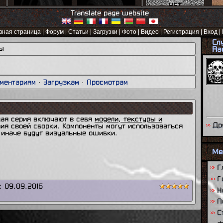
Translate page website
вная страница
|
Форум
|
Статьи
|
Загрузки
|
Фото
|
Видео
|
Регистрация
|
Вход
|
е
Сл
ы
Ra
ментариям
·
Загрузкам
·
Просмотрам
дая серия включают в себя
модели, текстуры и
Др
ия своей сборки. Компоненты могут использоваться
, иначе будут визуальные ошибки.
Ме
Г
Г
а:
09.09.2016
Н
П
С