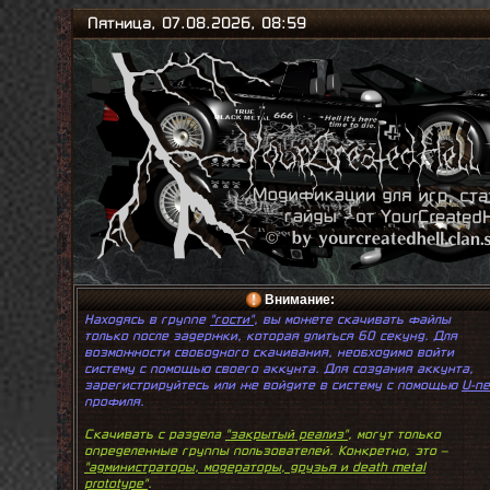
Пятница, 07.08.2026, 08:59
Внимание:
Находясь в группе
"гости"
, вы можете скачивать файлы
только после задержки, которая длиться 60 секунд. Для
возможности свободного скачивания, необходимо войти
систему с помощью своего аккунта. Для создания аккунта,
зарегистрируйтесь или же войдите в систему с помощью
U-ne
профиля.
Скачивать с раздела
"закрытый реализ"
, могут только
определенные группы пользователей. Конкретно, это –
"администраторы, модераторы, друзья и death metal
prototype"
.