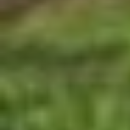
[
YourCreatedHell
]
Тема:
Каталог Vegetation
(0)
Форум: [
Растительность
]
Последний комментарий: [23:00|15
[
YourCreatedHell
]
Тема:
Прочая растительность, p
Форум: [
Растительность
]
Последний комментарий: [14:59|14
[
YourCreatedHell
]
Тема:
Растения класса tree hipol
Форум: [
Архив закрытых тем
]
Последний комментарий: [10:08|18
[
YourCreatedHell
]