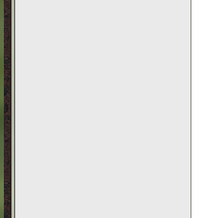
[
YourCreatedHell
]
Тема:
История изменения полны
Realities
(0)
Форум: [
Растительность
]
Последний комментарий: [18:11|16
[
YourCreatedHell
]
Тема:
О особенностях BSOR
(0)
Форум: [
Растительность
]
Последний комментарий: [09:59|02
[
YourCreatedHell
]
Тема:
Устаревшие части растите
(0)
Форум: [
Растительность
]
Последний комментарий: [15:25|07