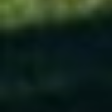
Форум: [
Тюнинг пакеты
]
Последний комментарий: [16:49|09
Тема:
Chevrolet Corvette Z06R G
Форум: [
Автомобили, релиз
]
Последний комментарий: [07:59|24
[
YourCreatedHell
]
Тема:
Alexey projects [WIP/CON
Форум: [
alexey
]
Последний комментарий: [14:56|17
[
Мистер_Роллтон
]
Тема:
Обсуждение проекта Behind
Форум: [
Растительность
]
Последний комментарий: [16:31|14
Тема:
Заброшенные проекты (А