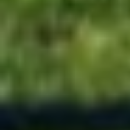
Форум: [
Автомобили, релиз
]
Последний комментарий: [06:42|23
[
YourCreatedHell
]
Тема:
All Legends Of Silver Arrow
Форум: [
Автомобили, релиз
]
Последний комментарий: [00:26|11
[
YourCreatedHell
]
Тема:
Замана транспорта
(4)
Форум: [
Автомобили, разработки
Последний комментарий: [09:58|30
Тема:
Персонажи Resident Evil: 
Форум: [
Персонажи
]
Последний комментарий: [19:59|20
[
YourCreatedHell
]