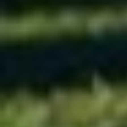
Тема:
Forza Motorsport 4 HQ Whe
Форум: [
Тюнинг пакеты
]
Последний комментарий: [20:56|15
[
Мистер_Роллтон
]
Тема:
Скриншоты из GTA San An
Форум: [
Любимые темы
]
Последний комментарий: [04:53|28
[
YourCreatedHell
]
Тема:
Audi R8 LMS v2.0.0
(9)
Форум: [
Автомобили, релиз
]
Последний комментарий: [07:36|21
[
YourCreatedHell
]
Тема:
Wild Upgraded Your Cars - 