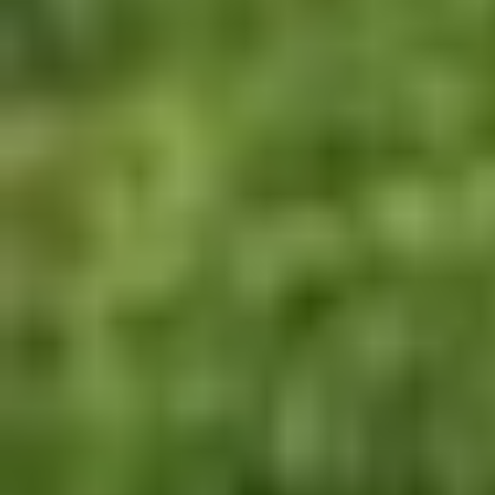
Тема:
Toyota TS020 GT-One
(3)
Форум: [
Автомобили, разработки
Последний комментарий: [16:48|14
[
YourCreatedHell
]
Тема:
Nissan R390 GT1 '98
(42)
Форум: [
Автомобили, релиз
]
Последний комментарий: [04:33|26
[
YourCreatedHell
]
Тема:
Mercedes-Benz CLK GTR v
Форум: [
Автомобили, релиз
]
Последний комментарий: [23:35|18
[
YourCreatedHell
]
Тема:
Mercedes-Benz CLK LM v1