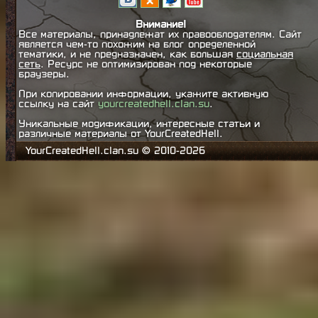
Форум: [
Скриншоты модификаци
Внимание!
Последний комментарий: [01:29|26
Все материалы, принадлежат их правооблодателям. Сайт
является чем-то похожим на блог определенной
тематики, и не предназначен, как большая
социальная
Тема:
Behind Space Of Realities
сеть
. Ресурс не оптимизирован под некоторые
браузеры.
Форум: [
Растительность
]
При копировании информации, укажите активную
ссылку на сайт
yourcreatedhell.clan.su
.
Последний комментарий: [23:20|24
Уникальные модификации, интересные статьи и
[
YourCreatedHell
]
различные материалы от YourCreatedHell.
YourCreatedHell.clan.su © 2010-2026
Тема:
Неофициальные дополнени
Realities
(0)
Форум: [
Модификации пользоват
Последний комментарий: [16:07|24
[
YourCreatedHell
]
Тема:
DLC пакеты, разработка
(
Форум: [
Растительность
]
Последний комментарий: [01:31|23