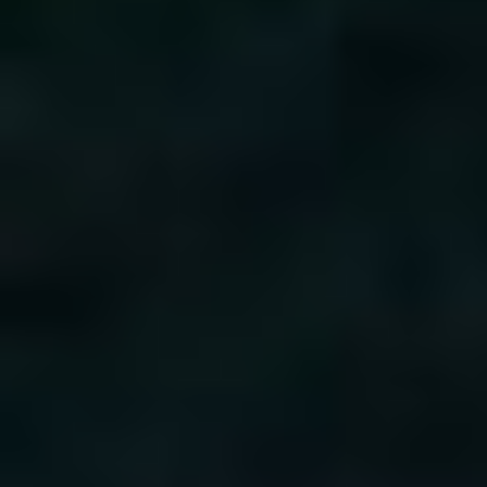
Форум: [
Автомобили, разработки
Последний комментарий: [07:03|14
[
Мистер_Роллтон
]
Тема:
Давайте здесь писать у ко
Форум: [
Компьютеры и др. техни
Последний комментарий: [08:51|10
Тема:
Стол заказов (FM3).
(13)
Форум: [
Модель для конверта
]
Последний комментарий: [08:22|08
Тема:
Trollface
(0)
Форум: [
Любимые темы
]
Последний комментарий: [02:29|30
[
YourCreatedHell
]