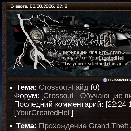
Суббота, 08.08.2026, 22:19
Обновленные
Тема:
Crossout-Гайд
(0)
Форум: [
Crossout - Обучающие в
Последний комментарий: [22:24|13
[
YourCreatedHell
]
Тема:
Прохождение Grand Theft