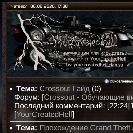
Четверг, 06.08.2026, 17:38
Обновленные
Тема:
Crossout-Гайд
(0)
Форум: [
Crossout - Обучающие в
Последний комментарий: [22:24|13
[
YourCreatedHell
]
Тема:
Прохождение Grand Theft